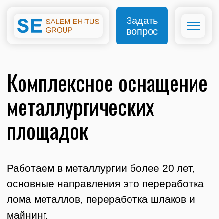
Задать
вопрос
Комплексное оснащение
металлургических
площадок
Работаем в металлургии более 20 лет,
основные направления это переработка
лома металлов, переработка шлаков и
майнинг.